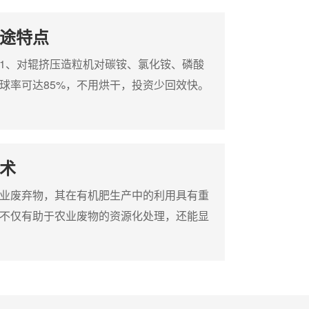
损、能
改造；3.造粒机倾角可调节，采用角度
板内衬
垫片，调整简便灵活；4.项目适用范围
途特点
除疤、
广泛；
1、对辊挤压造粒机对碳铵、氯化铵、磷酸
置；
球率可达85%，不用烘干，投资少回效快。
，常温造粒，一次成型，投资少，见效快，
行可靠，无三废排放，操作稳定，维修方
进，生产成本低。4、对辊造粒机原料适应
术
药、化工、饲料、煤炭、冶金等各种原料的
业废弃物，其在有机肥生产中的利用具有重
不仅有助于农业废物的资源化处理，还能显
生长质量。本文旨在为有机肥生产企业的技
有机肥的关键技术和工艺流程，并特别强调
备和其优势。秸秆发酵有机肥的关键工艺流
过程主要包括以下几个关键步骤：1.秸秆预