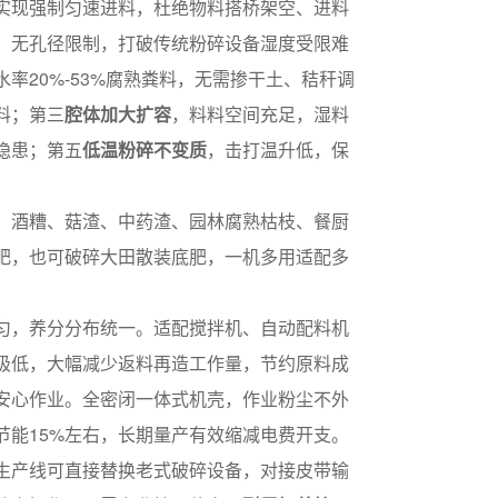
实现强制匀速进料，杜绝物料搭桥架空、进料
、无孔径限制，打破传统粉碎设备湿度受限难
水率20%-53%腐熟粪料，无需掺干土、秸秆调
料；第三
腔体加大扩容
，料料空间充足，湿料
隐患；第五
低温粉碎不变质
，击打温升低，保
、酒糟、菇渣、中药渣、园林腐熟枯枝、餐厨
肥，也可破碎大田散装底肥，一机多用适配多
匀，养分分布统一。适配搅拌机、自动配料机
极低，大幅减少返料再造工作量，节约原料成
安心作业。全密闭一体式机壳，作业粉尘不外
能15%左右，长期量产有效缩减电费开支。
生产线可直接替换老式破碎设备，对接皮带输