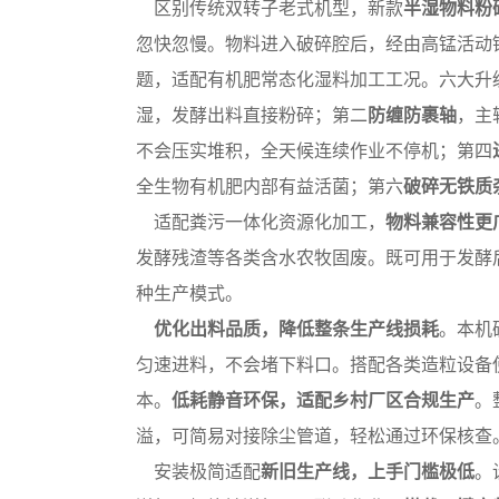
区别传统双转子老式机型，新款
半湿物料粉
忽快忽慢。物料进入破碎腔后，经由高锰活动
题，适配有机肥常态化湿料加工工况。六大升
湿，发酵出料直接粉碎；第二
防缠防裹轴
，主
不会压实堆积，全天候连续作业不停机；第四
全生物有机肥内部有益活菌；第六
破碎无铁质
适配粪污一体化资源化加工，
物料兼容性更
发酵残渣等各类含水农牧固废。既可用于发酵
种生产模式。
优化出料品质，降低整条生产线损耗
。本机
匀速进料，不会堵下料口。搭配各类造粒设备
本。
低耗静音环保，适配乡村厂区合规生产
。
溢，可简易对接除尘管道，轻松通过环保核查
安装极简适配
新旧生产线，上手门槛极低
。