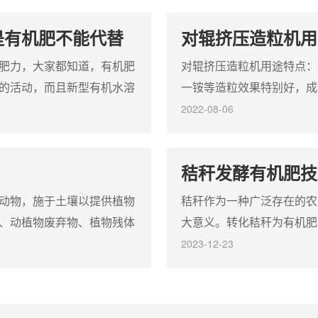
目可进行连续化，机械化生产；4.
高、外观质量好、耐腐蚀、耐磨
合理，无需干燥，常温生产，产品
耗低；4，筒体采用特殊的橡胶
是有机肥不能代替
对辊挤压造粒机用
辗压成形，成球率高；5.生产各种
或耐酸不锈钢衬板,实现了自动
肥力，大家都知道，有机肥
对辊挤压造粒机用途特点：
的高、中、低浓度专用复合肥和复
脱瘤、取消了传统的刮刀装
混肥行业节...
的活动，而且新型有机水溶
一铵等造粒效果特别好，成
驾护航。说了那么多有机肥
2、对辊挤压机无干燥工艺
2022-08-06
？有机肥可以使化肥减量，
经济效益好。3、动力小运
代化肥是有依据的，近年
便，流程布局合理，技术先
秸秆发酵有机肥技
问题，以畜禽粪便、秸秆为
性广，可用于复混肥料、医
造粒，并能生产各种浓度...
动物，施于土壤以提供植物
秸秆作为一种广泛存在的农
、动植物废弃物、植物残体
大意义。转化秸秆为有机肥
含大量有益物质，包括：多
著提升土壤的肥力和作物的
2023-12-23
丰富的营养元素。有机肥不
术和管理人员介绍秸秆发酵
可增加和更新土壤有机质，
郑州华强重工提供的相关设
物活性，是绿色食品生产的
程秸秆发酵转化为有机肥的