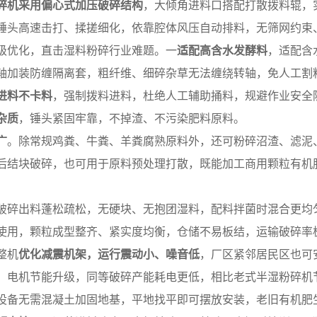
碎机采用偏心式加压破碎结构
，大倾角进料口搭配打散拨料辊，
锤头高速击打、揉搓细化，依靠腔体风压自动排料，无筛网约束
级优化，直击湿料粉碎行业难题。一
适配高含水发酵料
，适配含
轴加装防缠隔离套，粗纤维、细碎杂草无法缠绕转轴，免人工割
进料不卡料
，强制拨料进料，杜绝人工辅助捅料，规避作业安全
杂质
，锤头紧固牢靠，不掉渣、不污染肥料原料。
广
。除常规鸡粪、牛粪、羊粪腐熟原料外，还可粉碎沼渣、滤泥
后结块破碎，也可用于原料预处理打散，既能加工商用颗粒有机
破碎出料蓬松疏松，无硬块、无抱团湿料，配料拌菌时混合更均
使用，颗粒成型整齐、紧实度均衡，仓储不易板结，运输破碎率
整机
优化减震机架，运行震动小、噪音低
，厂区紧邻居民区也可
。电机节能升级，同等破碎产能耗电更低，相比老式半湿粉碎机节
设备无需混凝土加固地基，平地找平即可摆放安装，老旧有机肥