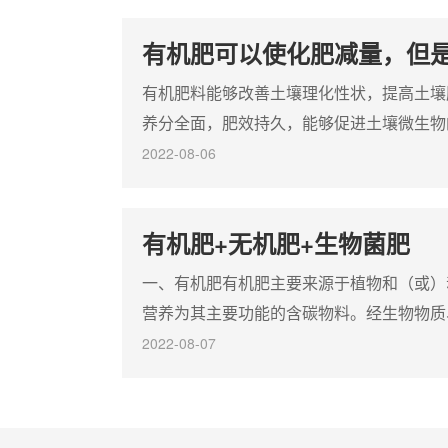
品颗粒强度高，造粒后即可筛分，可以
本项
降低干燥所需能耗；4，生产过程中废
配方
有机肥可以使化肥减量，但
弃物排放量少等特点;
一次
化肥
有机肥料能够改善土壤理化性状，提高土壤
作物
养分全面，肥效持久，能够促进土壤微生物
肥也将为绿色农产品、无公害农产品生产保
2022-08-06
的好处，那么有机肥为什么不能代替化肥呢
但是有机肥不能代替化肥有机肥不能完全替
有机肥+无机肥+生物菌肥
来，因化肥过量使用带来了土壤酸化等环境
代表的有机肥正重新受到重...
一、有机肥有机肥主要来源于植物和（或）
营养为其主要功能的含碳物料。经生物物质
加工而来，消除了其中的有毒有害物质，富
2022-08-07
种有机酸、肽类以及包括氮、磷、钾在内的
仅能为农作物提供全面营养，而且肥效长，
促进微生物繁殖，改善土壤的理化性质和生