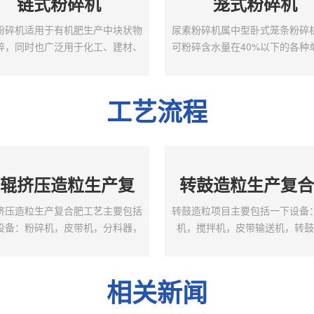
链式粉碎机
笼式粉碎机
粉碎机适用于有机肥生产中块状物
尿素粉碎机属中型卧式笼条粉碎
碎，同时也广泛用于化工、建材、
可粉碎含水量在40%以下的各种
等行业，该机在粉碎过程中采用同
肥，尤其适用于硬度较大的物料
速的高强度耐麿硬质合金链板，进
是根据冲击破碎原理设计而成的
口设计合理，破碎物料均匀，不易
两组笼条作高速相向旋转，物料
工艺流程
，便于清理。工作原理及结构：链
外通过笼条撞击而粉碎，具有
碎机按安装形式分为立式链式粉碎
单，粉碎效率高、密封性能好，
卧式链式粉碎机两种结构形式。立
稳，便于清理、维修方便等特点
式粉碎机为单转子，卧式链式粉碎
粉碎机工作原理本机由机架、机
辊挤压造粒生产复
转鼓造粒生产复
双转子。链式粉碎机的主要工作部
鼠轮组、小鼠轮组及两台电动机
带有钢制环链的转子，环链一端与
部件组成，工作时由一台电机带
合肥
工艺
挤压造粒生产复合肥工艺主要包括
转鼓造粒项目主要包括一下设备
转子相连，环链的另一...
子顺向旋转，另一台电...
设备：粉碎机，皮带机，分料器，
机，搅拌机，皮带输送机，转
挤压造粒机，筛分机，料仓，包装
机，烘干机，冷却机，筛分机，
对辊挤压造粒生产复合肥工艺项目
包装机。项目特点:1，投资少,
：1.项目配置和产量根据客户的具
益好,性能可靠；2，动力小,无
相关新闻
求进行配置；2.技术先进，设计合
放,操作稳定,维修方便,流程布局
结构紧凑，新颖实用，耗能低；3.
技术先进,生产成本低；3，成