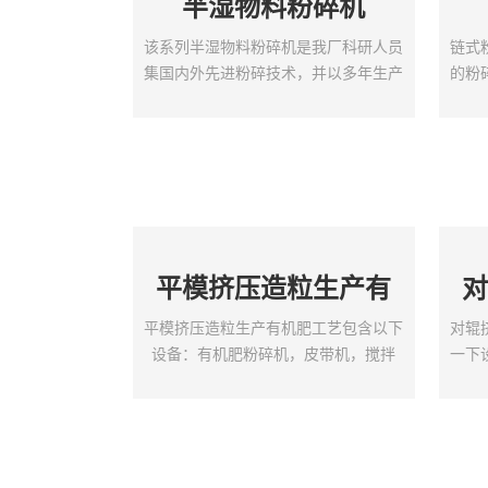
半湿物料粉碎机
该系列半湿物料粉碎机是我厂科研人员
链式
集国内外先进粉碎技术，并以多年生产
的粉
经验反复研究、改进、精心制造的专业
矿山
半湿物料粉碎机。该机解决了高含水有
步转
机物粉碎的难题。该机的开发成功为生
出料
物有机肥、堆肥生产缩短工艺流程，减
粘壁
少设备投资，节约运行成本起到了关键
式粉
的作用。半湿物料粉碎机用途及特点该
机和
机对生物发酵有机肥物料水分允许值达
式链
平模挤压造粒生产有
对
到25-50%，粉碎粒度达到造粒要求。
机为
也可根据用户需要粉碎粒度在范围内调
件为
机肥
平模挤压造粒生产有机肥工艺包含以下
对辊
节。对城市生活垃...
设备：有机肥粉碎机，皮带机，搅拌
一下
机，平模挤压造粒机，烘干机，冷却
对辊
机，筛分机，成品仓，包装机。工艺特
机。
点：1，生产的颗粒为圆柱状（可添加
特点
抛圆机抛成圆颗粒状）；2，成品有机
体要
质含量高，实现纯有机物造粒；3，成
理，