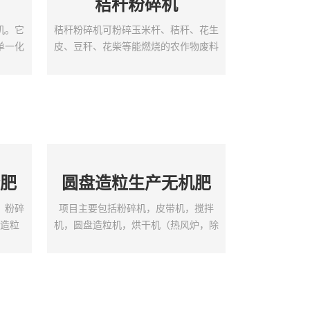
秸秆粉碎机
机。它
秸秆粉碎机可粉碎玉米杆、秸秆、花生
单一化
皮、豆秆、花柴等能燃烧的农作物废料
。该机
秆。避免了这些农作物秸秆白白燃烧，
，内外
很好地保护了环境，有效地开发了能
自内而
源。该机性能可靠、操作简单、方便。
结构简
该设备生产原料广泛，可适应玉米杆、
运转平
秸秆、花生皮、豆秆、花柴等能燃烧的
。笼式
农作物废料秆。秸秆粉碎机产品特点、
壳、大
用途及应用范围：本产品设计合理、制
合肥
圆盘造粒生产无机肥
等主要
造质量可靠、具有结构简单、操作方
动大笼
便、体积小、占地少、省工、省电的特
工艺
：粉碎
项目主要包括粉碎机，皮带机，搅拌
点。设计的全自动控制电加...
鼓造粒
机，圆盘造粒机，烘干机（热风炉，除
料仓，
尘室用户自建），冷却机，筛分机，料
经济效
仓，包装机。项目特点:1.项目产量设
三废排
备具体配置依据客户的实际需要进行配
合理,
置；2.项目设备结构新型新颖合理，工
球强度
艺布置灵活方便，适合新厂建造和老厂