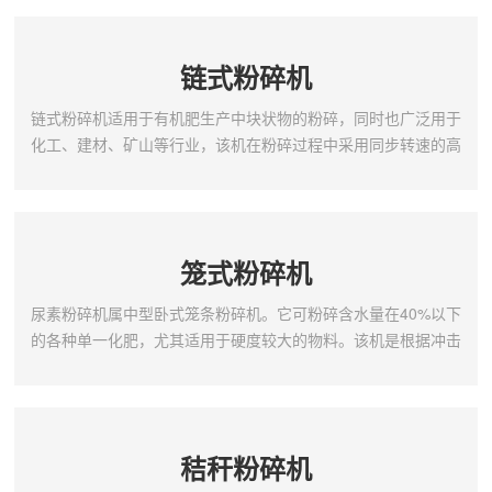
生物有机肥、堆肥生产缩短工艺流程，减少设备投资，节约运行
成本起到了关键的作用。半湿物料粉碎机用途及特点该机对生物
发酵有机肥物料水分允许值达到25-50%，粉碎粒度达到造粒要
链式粉碎机
求。也可根据用户需要粉碎粒度在范围内调节。对城市生活垃...
链式粉碎机适用于有机肥生产中块状物的粉碎，同时也广泛用于
化工、建材、矿山等行业，该机在粉碎过程中采用同步转速的高
强度耐麿硬质合金链板，进出料口设计合理，破碎物料均匀，不
易粘壁，便于清理。工作原理及结构：链式粉碎机按安装形式分
为立式链式粉碎机和卧式链式粉碎机两种结构形式。立式链式粉
碎机为单转子，卧式链式粉碎机为双转子。链式粉碎机的主要工
笼式粉碎机
作部件为带有钢制环链的转子，环链一端与转子相连，环链的另
一...
尿素粉碎机属中型卧式笼条粉碎机。它可粉碎含水量在40%以下
的各种单一化肥，尤其适用于硬度较大的物料。该机是根据冲击
破碎原理设计而成的，内外两组笼条作高速相向旋转，物料自内
而外通过笼条撞击而粉碎，具有结构简单，粉碎效率高、密封性
能好，运转平稳，便于清理、维修方便等特点。笼式粉碎机工作
原理本机由机架、机壳、大鼠轮组、小鼠轮组及两台电动机等主
秸秆粉碎机
要部件组成，工作时由一台电机带动大笼子顺向旋转，另一台