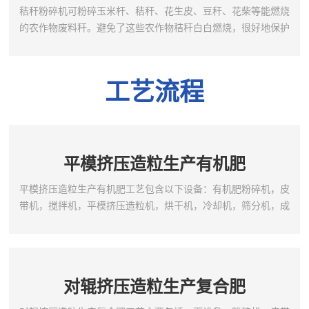
电...
秸秆粉碎机可粉碎玉米杆、秸秆、花生皮、豆秆、花柴等能燃烧
的农作物废料秆。避免了这些农作物秸秆白白燃烧，很好地保护
了环境，有效地开发了能源。该机性能可靠、操作简单、方便。
该设备生产原料广泛，可适应玉米杆、秸秆、花生皮、豆秆、花
柴等能燃烧的农作物废料秆。秸秆粉碎机产品特点、用途及应用
工艺流程
范围：本产品设计合理、制造质量可靠、具有结构简单、操作方
便、体积小、占地少、省工、省电的特点。设计的全自动控制电
加...
平模挤压造粒生产有机肥
平模挤压造粒生产有机肥工艺包含以下设备：有机肥粉碎机，皮
带机，搅拌机，平模挤压造粒机，烘干机，冷却机，筛分机，成
品仓，包装机。工艺特点：1，生产的颗粒为圆柱状（可添加抛圆
机抛成圆颗粒状）；2，成品有机质含量高，实现纯有机物造粒；
3，成品颗粒强度高，造粒后即可筛分，可以降低干燥所需能耗；
4，生产过程中废弃物排放量少等特点;
对辊挤压造粒生产复合肥