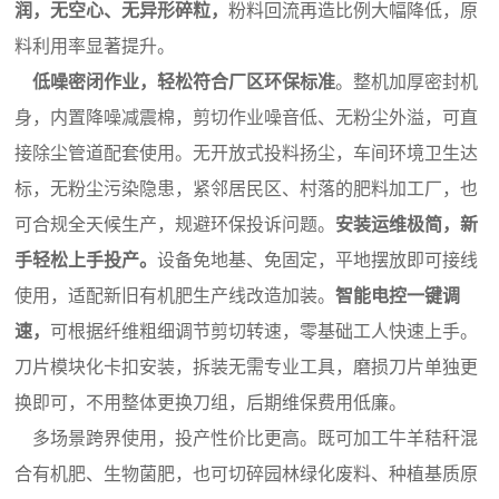
润，无空心、无异形碎粒，
粉料回流再造比例大幅降低，原
料利用率显著提升。
低噪密闭作业，轻松符合厂区环保标准
。整机加厚密封机
身，内置降噪减震棉，剪切作业噪音低、无粉尘外溢，可直
接除尘管道配套使用。无开放式投料扬尘，车间环境卫生达
标，无粉尘污染隐患，紧邻居民区、村落的肥料加工厂，也
可合规全天候生产，规避环保投诉问题。
安装运维极简，新
手轻松上手投产。
设备免地基、免固定，平地摆放即可接线
使用，适配新旧有机肥生产线改造加装。
智能电控一键调
速，
可根据纤维粗细调节剪切转速，零基础工人快速上手。
刀片模块化卡扣安装，拆装无需专业工具，磨损刀片单独更
换即可，不用整体更换刀组，后期维保费用低廉。
多场景跨界使用，投产性价比更高。既可加工牛羊秸秆混
合有机肥、生物菌肥，也可切碎园林绿化废料、种植基质原