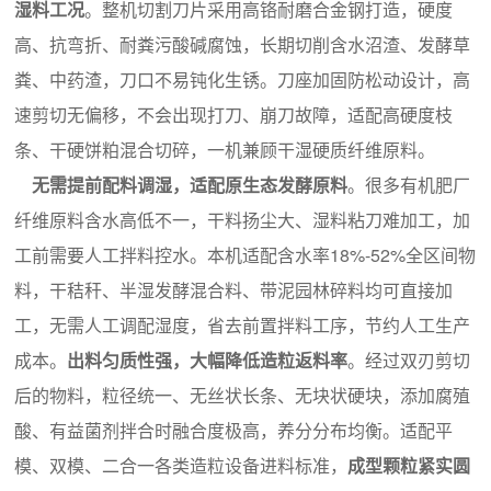
湿料工况
。整机切割刀片采用高铬耐磨合金钢打造，硬度
高、抗弯折、耐粪污酸碱腐蚀，长期切削含水沼渣、发酵草
粪、中药渣，刀口不易钝化生锈。刀座加固防松动设计，高
速剪切无偏移，不会出现打刀、崩刀故障，适配高硬度枝
条、干硬饼粕混合切碎，一机兼顾干湿硬质纤维原料。
无需提前配料调湿，适配原生态发酵原料
。很多有机肥厂
纤维原料含水高低不一，干料扬尘大、湿料粘刀难加工，加
工前需要人工拌料控水。本机适配含水率18%-52%全区间物
料，干秸秆、半湿发酵混合料、带泥园林碎料均可直接加
工，无需人工调配湿度，省去前置拌料工序，节约人工生产
成本。
出料匀质性强，大幅降低造粒返料率
。经过双刃剪切
后的物料，粒径统一、无丝状长条、无块状硬块，添加腐殖
酸、有益菌剂拌合时融合度极高，养分分布均衡。适配平
模、双模、二合一各类造粒设备进料标准，
成型颗粒紧实圆