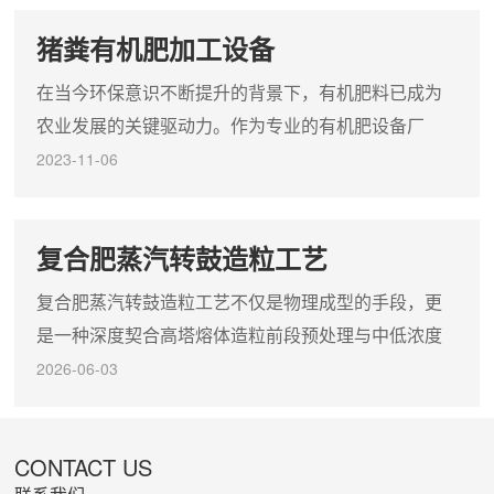
壤吸收或固定，降低了养份的有效性。而与农农肥混
猪粪有机肥加工设备
施后，可以减少化肥与土壤的接触面，减少化肥被土
壤固定的几率，提高养份的有效性。3.一般化肥溶解度
在当今环保意识不断提升的背景下，有机肥料已成为
大，施用后对土壤造成较高的渗透压，影响作物对养
农业发展的关键驱动力。作为专业的有机肥设备厂
份和水份的吸收，...
家，我们致力于为您提供高效可靠的猪粪有机肥加工
2023-11-06
设备，助力您将猪粪转化为有机肥，实现资源的循环
再利用。工艺流程：1.原料收集与处理：我们的猪粪有
复合肥蒸汽转鼓造粒工艺
机肥加工设备首先对收集的猪粪进行初步处理，去除
杂质和异味，为后续发酵创造良好条件。2.发酵堆肥：
复合肥蒸汽转鼓造粒工艺不仅是物理成型的手段，更
经过处理的猪粪进入发酵堆肥设备，在适宜的温度、
是一种深度契合高塔熔体造粒前段预处理与中低浓度
湿度和通风条件下进行...
矿源肥料生产的化学物理协同技术，其适用范围核心
2026-06-03
延伸至磷矿伴生资源的综合利用、碱性土壤改良剂及
工业副产石膏基肥料的规模化制造。该工艺最精妙之
CONTACT US
处在于利用“气-固-液”三相平衡原理，通过向转鼓内精