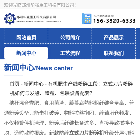
欢迎光临郑州华强重工科技有限公司！
网站首页
公司简介
产品展示
新闻中心
工艺流程
联系我们
新闻中心
/News center
首页
-
新闻中心
- 有机肥生产线粉碎工段：立式刀片粉碎
机如何与发酵、造粒、包装设备配套？
秸秆混合粪肥、食用菌渣、藤蔓腐熟料粗纤维含量高，普
通粉碎设备只能击打破碎，物料拉丝抱团、缠轴堵仓频发，
不仅频繁停机清理，粉碎后纤维长条过多，直接导致搅拌不
均、造粒散粒报废。新款防缠
立式刀片粉碎机
升级分层切料