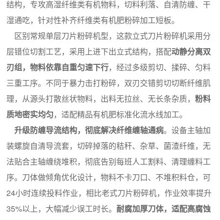
结构，专攻高湿纤维类有机物料，切料利落、自清防缠、干
湿通吃，针对性补齐纤维类有机肥粉碎加工短板。
区别常规单层刀片粉碎机型，这款立式刀片粉碎机采用分
层错位切割工艺，采用上进下出立式结构，搭配
动静分离双
刃组，物料依靠自重匀速下行
，经过多级剪切、揉碎、匀料
三重工序。不同于暴力击打粉碎，双刃交错剪切切断纤维肌
理，从源头打散丝状物料，出料无拉丝、无长条杂质，
粉料
质地密实均匀
，适配精品有机肥标准化流水线加工。
升级防缠导流结构，彻底解决纤维缠轴通病
。设备主轴加
装螺旋自清导流套，切碎掉落的秸秆、杂草、菌渣纤维，无
法贴合主轴缠绕堆积，彻底告别每班人工割料、清理缠料工
序。刀体做倾角优化设计，物料不卡刀口、不堆积料仓，可
24小时连续投料作业，相比老式刀片粉碎机，作业效率提升
35%以上，大幅减少误工时长。
耐腐加厚刀体，适配高腐蚀