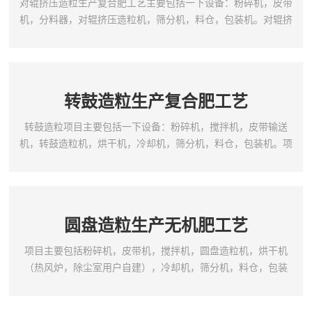
对辊挤压造粒生产复合肥工艺主要包括一下设备：粉碎机，皮带
机，分料器，对辊挤压造粒机，筛分机，料仓，包装机。对辊挤
压造粒生产复合肥工艺项目特点：1.项目配置和产量根据客户的
具体要求进行配置；2.技术先进，设计合理，结构紧凑，新颖实
用，耗能低；3.本项目可进行连续化，机械化生产；4.配方合
理，无需干燥，常温生产，产品一次辗压成形，成球率高；5.生
转鼓造粒生产复合肥工艺
产各种作物的高、中、低浓度专用复合肥和复混肥行业节...
转鼓造粒项目主要包括一下设备：粉碎机，搅拌机，皮带输送
机，转鼓造粒机，烘干机，冷却机，筛分机，料仓，包装机。项
目特点:1，投资少,经济效益好,性能可靠；2，动力小,无三废排放,
操作稳定,维修方便,流程布局合理,技术先进,生产成本低；3，成
球强度高、外观质量好、耐腐蚀、耐磨损、能耗低；4，筒体采用
特殊的橡胶板内衬或耐酸不锈钢衬板,实现了自动除疤、脱瘤、取
圆盘造粒生产无机肥工艺
消了传统的刮刀装置；
项目主要包括粉碎机，皮带机，搅拌机，圆盘造粒机，烘干机
（热风炉，除尘室用户自建），冷却机，筛分机，料仓，包装
机。项目特点:1.项目产量设备具体配置依据客户的实际需要进行
配置；2.项目设备结构新型新颖合理，工艺布置灵活方便，适合