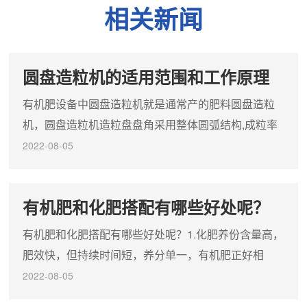
新厂建造和老厂改造；3.造粒机倾角可调节，采用角度垫片，调
相关新闻
整简便灵活；4.项目适用范围广泛；
圆盘造粒机的适用范围和工作原理
有机肥设备中圆盘造粒机就是通常产的肥料圆盘造粒
机，圆盘造粒机造粒盘盘角采用整体圆弧结构,成粒率
可达93以上，造粒盘设有三个出料口,便于间断生产作
2022-08-05
业,大大降低了劳动强度,提高了劳动效率,减速机与电动
机采用柔性皮带传动,起动平稳,减缓冲击力,提高设备使
有机肥和化肥搭配有哪些好处呢？
用寿命。圆盘造粒机主要应用于复合肥生产过程的造
粒，同时适合于化工、医药、冶金、建材、饲料行业
有机肥和化肥搭配有哪些好处呢？1.化肥养份含量高，
的设备，它具有结构紧凑、坚固、安装使用方便、性
肥效快，但持续时间短，养分单一，有机肥正好相
能稳定的...
反，有机肥与化肥混用可取长补短，满足作物各个生
2022-08-05
长期对养分的需要。2.化肥施入土壤后，有些养份被土