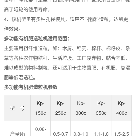
高了辊轮的使用寿命。
4、该机型备有多种孔径模具，适应不同物料造粒，达到更
佳效果。
多功能有机肥造粒机适用范围：
主要适用粗纤维造粒，如：木屑、稻壳、棉杆、棉籽皮、杂
草等各种农作物秸秆、生活垃圾、工厂废弃物，黏合率低、
难以成型的物料制粒、还可适用于生物菌肥、有机肥、复混
肥等低温造粒。
多功能有机肥造粒机参数
Kp-
Kp-
Kp-
Kp-
Kp-
型 号
150c
250c
300c
350c
400c
0.08-
产量t/h
0.5-0.7
0.8-1.0
1.1-1.8
1.5-2.5