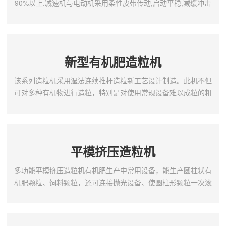
90%以上.减速机与电动机采用柔性皮带传动,启动平稳,减缓冲击
力,提高设备的使用寿命.造粒盘盘底采用多条辐射钢板加强,坚固
耐用,不变形、加厚、加重、坚固的底座设计,不需要地脚螺栓固
定,运转平稳.造粒机主齿轮采用高频猝火,使用寿命增加一倍.造粒
盘内经防腐处理后,经久耐用.该机有造粒均匀,成球率高,运转平稳,
新型有机肥造粒机
设备坚固耐用.使用寿命长等优点,...
该系列造粒机采用湿法连续推杆造粒新工艺设计制造。此机不但
可对多种有机物进行造粒，特别是对使用常规设备难以成粒的粗
纤维物料，如：农作物秸秆、酒渣、菌渣、药渣、动物粪便等，
经发酵后就可造粒，而且对腐植酸及城市污泥等原料的造粒效果
也达到很好的效果。新型有机肥造粒机结构特点及工作原理该机
由机体部分、造粒转子部分和传动部分组成。工作原理是物料从
平模挤压造粒机
机体的一端进料口进入机内，通过造粒转子进行连续推动并与机
壳...
多功能平模挤压造粒机有机肥生产中常用设备，能生产圆柱状有
机肥颗粒、饲料颗粒，还可连接抛光设备、使圆柱形颗粒一次滚
制成球、无返粒、成球率高、强度好、美观迁用，是有机肥生
产，饲料生产颗粒的理想设备。平模挤压造粒机我厂多年有机肥
加工设备设计、生产经验研制而成的新科技产品。它用于对发酵