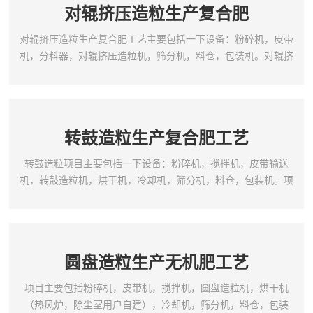
对辊挤压造粒生产复合肥
对辊挤压造粒生产复合肥工艺主要包括一下设备：粉碎机，皮带
机，分料器，对辊挤压造粒机，筛分机，料仓，包装机。对辊挤
压造粒生产复合肥工艺项目特点：1.项目配置和产量根据客户的
具体要求进行配置；2.技术先进，设计合理，结构紧凑，新颖实
用，耗能低；3.本项目可进行连续化，机械化生产；4.配方合
理，无需干燥，常温生产，产品一次辗压成形，成球率高；5.生
转鼓造粒生产复合肥工艺
产各种作物的高、中、低浓度专用复合肥和复混肥行业节...
转鼓造粒项目主要包括一下设备：粉碎机，搅拌机，皮带输送
机，转鼓造粒机，烘干机，冷却机，筛分机，料仓，包装机。项
目特点:1，投资少,经济效益好,性能可靠；2，动力小,无三废排放,
操作稳定,维修方便,流程布局合理,技术先进,生产成本低；3，成
球强度高、外观质量好、耐腐蚀、耐磨损、能耗低；4，筒体采用
特殊的橡胶板内衬或耐酸不锈钢衬板,实现了自动除疤、脱瘤、取
圆盘造粒生产无机肥工艺
消了传统的刮刀装置；
项目主要包括粉碎机，皮带机，搅拌机，圆盘造粒机，烘干机
（热风炉，除尘室用户自建），冷却机，筛分机，料仓，包装