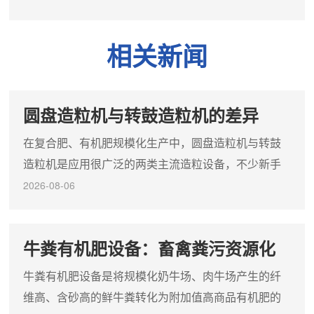
机。项目特点:1.项目产量设备具体配置依据客户的实际需要进行
配置；2.项目设备结构新型新颖合理，工艺布置灵活方便，适合
新厂建造和老厂改造；3.造粒机倾角可调节，采用角度垫片，调
相关新闻
整简便灵活；4.项目适用范围广泛；
圆盘造粒机与转鼓造粒机的差异
在复合肥、有机肥规模化生产中，圆盘造粒机与转鼓
造粒机是应用很广泛的两类主流造粒设备，不少新手
选型时容易混淆两者的定位，盲目跟风选错机型，会
2026-08-06
出现产能不匹配、成粒效果不达预期的问题。清晰掌
握两类设备的核心差异，结合自身生产需求精准选
牛粪有机肥设备：畜禽粪污资源化
型，是肥料生产线降本提效的关键前提。圆盘造粒机
的规模化落地核心方案
的核心载体是一台倾斜布置的圆形盘体，物料在低速
牛粪有机肥设备是将规模化奶牛场、肉牛场产生的纤
转动的盘内依靠重力自然滚动团聚成球，可通过调整
维高、含砂高的鲜牛粪转化为附加值高商品有机肥的
盘体倾角、转速灵活控制颗粒大...