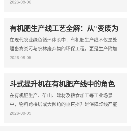
专用成套装备。与鸡粪、猪粪相比，牛粪碳氮比高、
2026-08-06
纤维素含量大、分解速度慢且常混杂垫草与砂砾，因
此对设备的耐磨性、防缠绕性及发酵穿透力提出了更
有机肥生产线工艺全解：从“变废为
高要求。一套科学的牛粪有机肥设备线，不仅是养殖
宝”到“点土成金”的标准化闭环
场通过环保验收的治污设施，更是实现“粪污—有机肥
在现代农业绿色循环体系中，有机肥生产线不仅是处
—饲草/农田”闭环增值的核心工程。针对性工艺设计：
理畜禽粪污与农林废弃物的环保工程，更是生产附加
破解高纤维与含砂难题...
值高的农资产品的制造系统。一条科学、增效的有机
2026-08-05
肥生产线，其核心在于将复杂的生物发酵与物理加工
融合，通过标准化的闭环流程，将废弃物转化为改良
斗式提升机在有机肥产线中的角色
土壤的优质肥料。整条有机肥生产线的基础与灵魂在
定位：不可或缺的垂直输送动脉
于前期的生物发酵与无害化处理阶段。刚收集来的畜
在有机肥生产、矿山、建材及粮食加工等工业场景
禽粪便（如猪粪、鸡粪等）通常含水率高且含有害病
中，物料跨楼层或大倾角的垂直提升是保障整线产能
菌，必须经过科学配比与高温...
的关键。斗式提升机凭借其占地极小、提升高度大、
2026-08-05
全密闭环保等显著优势，成为垂直输送环节的核心装
备。面对市场上种类繁多的设备，企业应如何科学选