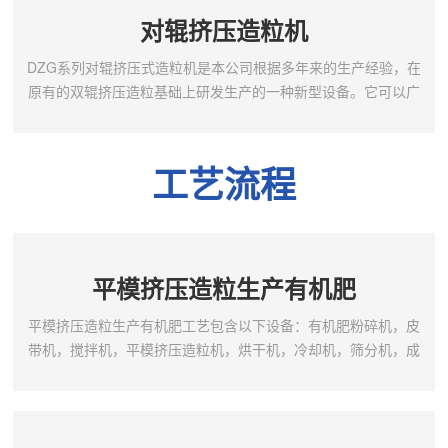
后的各种有机肥进行造粒，突破常规的有机物造粒工艺，造粒前
对辊挤压造粒机
不用对原料进行干燥、粉碎，直接配料就可以加工出圆柱状颗
粒，可...
DZG系列对辊挤压式造粒机是本公司根据多年来的生产经验，在
原有的双辊挤压造粒基础上研发生产的一种新型设备。它可以广
泛适用于肥料加工业、饲料生产单位以及化工行业对粉体物料进
行制粒，生产加工。对辊挤压造粒机特点如下:1.本机采用无干燥
工艺生产，常温造粒，一次成型。具有投资少，经济效益好等特
工艺流程
点。2.本机结构采用制粒、成型、筛分为一体，使其具有外形美
观，操作简单，能耗低等特点。主要零部件如辊体采用了...
平模挤压造粒生产有机肥
平模挤压造粒生产有机肥工艺包含以下设备：有机肥粉碎机，皮
带机，搅拌机，平模挤压造粒机，烘干机，冷却机，筛分机，成
品仓，包装机。工艺特点：1，生产的颗粒为圆柱状（可添加抛圆
机抛成圆颗粒状）；2，成品有机质含量高，实现纯有机物造粒；
3，成品颗粒强度高，造粒后即可筛分，可以降低干燥所需能耗；
4，生产过程中废弃物排放量少等特点;