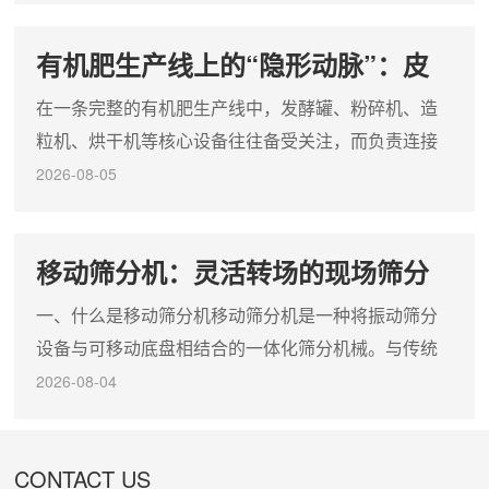
备。面对市场上种类繁多的设备，企业应如何科学选
有机肥生产线上的“隐形动脉”：皮
型并增效运维？一、核心优势：为何青睐斗式提升工
带输送机的选型与实战指南
艺？垂直高效与节约占地：斗式提升机能够以极小的
在一条完整的有机肥生产线中，发酵罐、粉碎机、造
占地面积实现数十米甚至上百米的垂直提升。它采用
粒机、烘干机等核心设备往往备受关注，而负责连接
流入式喂料、诱导式卸料，在提...
这些工序、实现物料流转的皮带输送机却常被忽视。
2026-08-05
事实上，这条看似简单的“传送带”，正是决定产线能否
连续、稳定、增效运转的关键动脉。核心作用：打通
移动筛分机：灵活转场的现场筛分
产线“任督二脉”皮带输送机（又称胶带输送机）是各类
解决方案
散状物料连续输送的核心设备，在有机肥产线中承担
一、什么是移动筛分机移动筛分机是一种将振动筛分
着从发酵、粉碎、筛分到造粒、烘干、冷却直至包装
设备与可移动底盘相结合的一体化筛分机械。与传统
全工段的衔接任务。...
固定式筛分机不同，该设备无需混凝土基础预埋，可
2026-08-04
直接在轮胎或履带底盘上实现转场移动，到达作业现
场后快速展开筛分作业。其核心设计理念是即到即
CONTACT US
用、转场便捷，广泛应用于建筑垃圾再生、砂石骨料