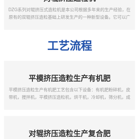
粒，可...
DZG系列对辊挤压式造粒机是本公司根据多年来的生产经验，在
原有的双辊挤压造粒基础上研发生产的一种新型设备。它可以广
泛适用于肥料加工业、饲料生产单位以及化工行业对粉体物料进
行制粒，生产加工。对辊挤压造粒机特点如下:1.本机采用无干燥
工艺生产，常温造粒，一次成型。具有投资少，经济效益好等特
工艺流程
点。2.本机结构采用制粒、成型、筛分为一体，使其具有外形美
观，操作简单，能耗低等特点。主要零部件如辊体采用了...
平模挤压造粒生产有机肥
平模挤压造粒生产有机肥工艺包含以下设备：有机肥粉碎机，皮
带机，搅拌机，平模挤压造粒机，烘干机，冷却机，筛分机，成
品仓，包装机。工艺特点：1，生产的颗粒为圆柱状（可添加抛圆
机抛成圆颗粒状）；2，成品有机质含量高，实现纯有机物造粒；
3，成品颗粒强度高，造粒后即可筛分，可以降低干燥所需能耗；
4，生产过程中废弃物排放量少等特点;
对辊挤压造粒生产复合肥