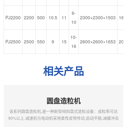
6-
PJ2200
2200
500
10.5
11
2300×2300×1503
166
10
10-
PJ2500
2500
550
9
15
2600×2600×1653
205
16
相关产品
圆盘造粒机
该系列圆盘造粒机,是一种新型倾斜盘式造粒设备：成粒率可达
90%以上.减速机与电动机采用柔性皮带传动,启动平稳,减缓冲击
力,提高设备的使用寿命.造粒盘盘底采用多条辐射钢板加强,坚固