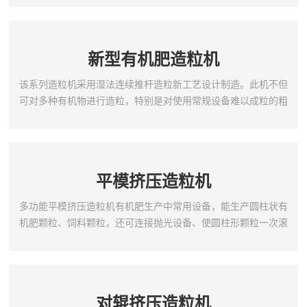
耐用,不变形、加厚、加重、坚固的底座设计,不需要地脚螺栓固
定,运转平稳.造粒机主齿轮采用高频猝火,使用寿命增加一倍.造粒
盘内经防腐处理后,经久耐用.该机有造粒均匀,成球率高,运转平稳,
新型有机肥造粒机
设备坚固耐用.使用寿命长等优点,...
该系列造粒机采用湿法连续推杆造粒新工艺设计制造。此机不但
可对多种有机物进行造粒，特别是对使用常规设备难以成粒的粗
纤维物料，如：农作物秸秆、酒渣、菌渣、药渣、动物粪便等，
经发酵后就可造粒，而且对腐植酸及城市污泥等原料的造粒效果
也达到很好的效果。新型有机肥造粒机结构特点及工作原理该机
由机体部分、造粒转子部分和传动部分组成。工作原理是物料从
平模挤压造粒机
机体的一端进料口进入机内，通过造粒转子进行连续推动并与机
壳...
多功能平模挤压造粒机有机肥生产中常用设备，能生产圆柱状有
机肥颗粒、饲料颗粒，还可连接抛光设备、使圆柱形颗粒一次滚
制成球、无返粒、成球率高、强度好、美观迁用，是有机肥生
产，饲料生产颗粒的理想设备。平模挤压造粒机我厂多年有机肥
加工设备设计、生产经验研制而成的新科技产品。它用于对发酵
后的各种有机肥进行造粒，突破常规的有机物造粒工艺，造粒前
对辊挤压造粒机
不用对原料进行干燥、粉碎，直接配料就可以加工出圆柱状颗