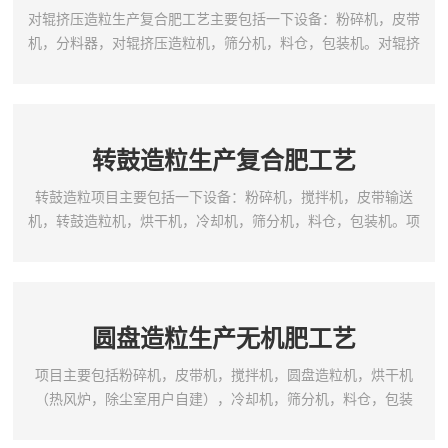
对辊挤压造粒生产复合肥工艺主要包括一下设备：粉碎机，皮带
机，分料器，对辊挤压造粒机，筛分机，料仓，包装机。对辊挤
压造粒生产复合肥工艺项目特点：1.项目配置和产量根据客户的
具体要求进行配置；2.技术先进，设计合理，结构紧凑，新颖实
用，耗能低；3.本项目可进行连续化，机械化生产；4.配方合
理，无需干燥，常温生产，产品一次辗压成形，成球率高；5.生
转鼓造粒生产复合肥工艺
产各种作物的高、中、低浓度专用复合肥和复混肥行业节...
转鼓造粒项目主要包括一下设备：粉碎机，搅拌机，皮带输送
机，转鼓造粒机，烘干机，冷却机，筛分机，料仓，包装机。项
目特点:1，投资少,经济效益好,性能可靠；2，动力小,无三废排放,
操作稳定,维修方便,流程布局合理,技术先进,生产成本低；3，成
球强度高、外观质量好、耐腐蚀、耐磨损、能耗低；4，筒体采用
特殊的橡胶板内衬或耐酸不锈钢衬板,实现了自动除疤、脱瘤、取
圆盘造粒生产无机肥工艺
消了传统的刮刀装置；
项目主要包括粉碎机，皮带机，搅拌机，圆盘造粒机，烘干机
（热风炉，除尘室用户自建），冷却机，筛分机，料仓，包装
机。项目特点:1.项目产量设备具体配置依据客户的实际需要进行
配置；2.项目设备结构新型新颖合理，工艺布置灵活方便，适合