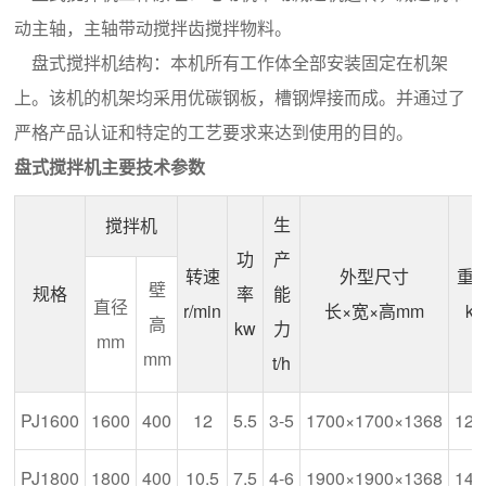
动主轴，主轴带动搅拌齿搅拌物料。
盘式搅拌机结构：本机所有工作体全部安装固定在机架
上。该机的机架均采用优碳钢板，槽钢焊接而成。并通过了
严格产品认证和特定的工艺要求来达到使用的目的。
盘式搅拌机主要技术参数
生
搅拌机
功
产
转速
外型尺寸
重
壁
规格
率
能
直径
r/min
长×宽×高mm
kg
高
kw
力
mm
mm
t/h
PJ1600
1600
400
12
5.5
3-5
1700×1700×1368
120
PJ1800
1800
400
10.5
7.5
4-6
1900×1900×1368
140