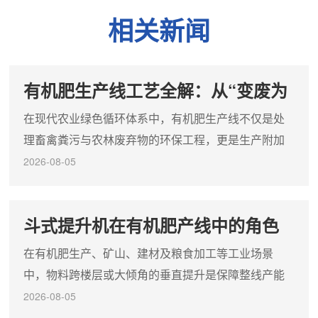
新厂建造和老厂改造；3.造粒机倾角可调节，采用角度垫片，调
相关新闻
整简便灵活；4.项目适用范围广泛；
有机肥生产线工艺全解：从“变废为
宝”到“点土成金”的标准化闭环
在现代农业绿色循环体系中，有机肥生产线不仅是处
理畜禽粪污与农林废弃物的环保工程，更是生产附加
值高的农资产品的制造系统。一条科学、增效的有机
2026-08-05
肥生产线，其核心在于将复杂的生物发酵与物理加工
融合，通过标准化的闭环流程，将废弃物转化为改良
斗式提升机在有机肥产线中的角色
土壤的优质肥料。整条有机肥生产线的基础与灵魂在
定位：不可或缺的垂直输送动脉
于前期的生物发酵与无害化处理阶段。刚收集来的畜
在有机肥生产、矿山、建材及粮食加工等工业场景
禽粪便（如猪粪、鸡粪等）通常含水率高且含有害病
中，物料跨楼层或大倾角的垂直提升是保障整线产能
菌，必须经过科学配比与高温...
的关键。斗式提升机凭借其占地极小、提升高度大、
2026-08-05
全密闭环保等显著优势，成为垂直输送环节的核心装